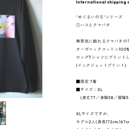
International shipping 
“めぐるいのち”シリーズ
①ハスとクマバチ
無邪気に戯れるクマバチの
オーガニックコットン100
ロングTシャツにプリント
(インクジェットプリント)
■限定 7着
■サイズ：XL
(身丈77／身幅58／肩幅5
XLサイズですが、
モデル2人(身長172cm,167c