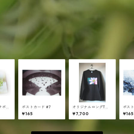
サポー
ポストカード #7
オリジナルロングTシ
ポスト
ャツ｜オーガニックコ
¥165
¥7,700
¥165
ットン100％