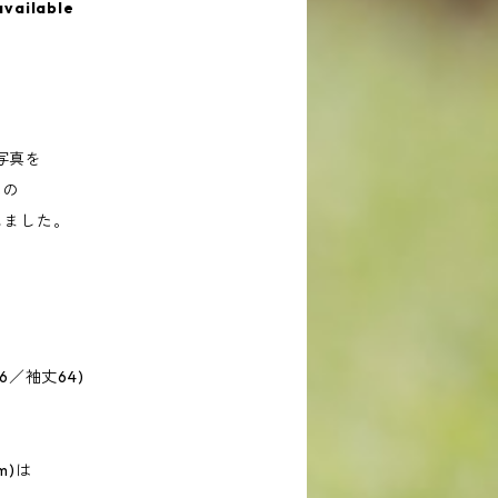
available
写真を
%の
しました。
6／袖丈64)
m)は