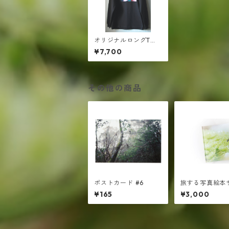
オリジナルロングTシ
ャツ｜オーガニックコ
¥7,700
ットン100％
その他の商品
ポストカード #6
旅する写真絵本
ト ￥3000
¥165
¥3,000