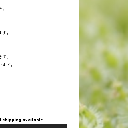
た。
ます。
きて、
います。
…
l shipping available