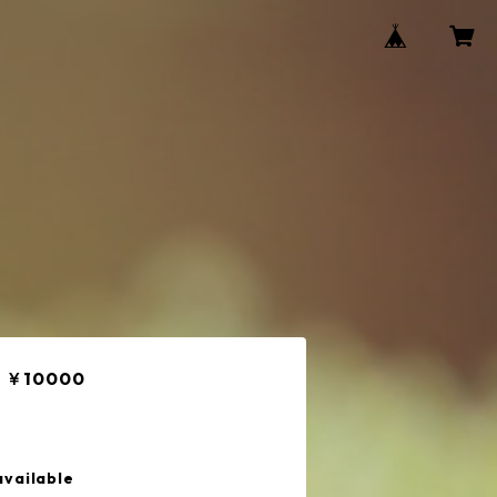
￥10000
available