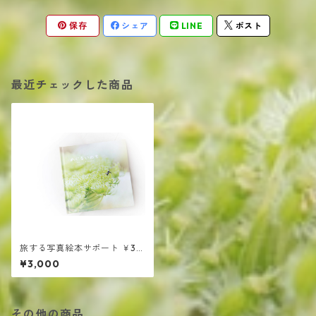
保存
シェア
LINE
ポスト
最近チェックした商品
旅する写真絵本サポート ￥30
00
¥3,000
その他の商品