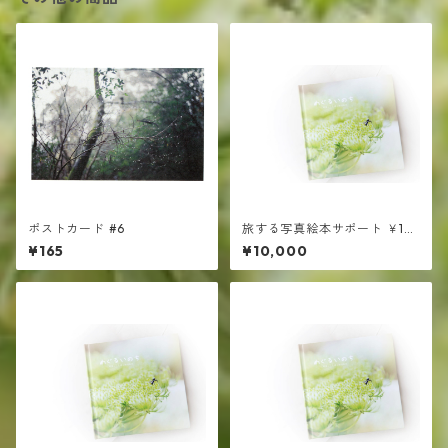
ポストカード #6
旅する写真絵本サポート ￥10
000
¥165
¥10,000